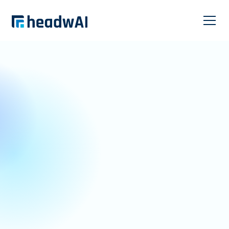
headwAI ONE
LocalCore