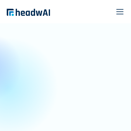
headwAI ONE